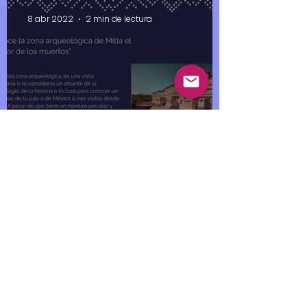
8 abr 2022
2 min de lectura
Conoce la zona
arqueológica de Mitla el “
lugar de los muertos”
25 mar 2022
3 min de lectura