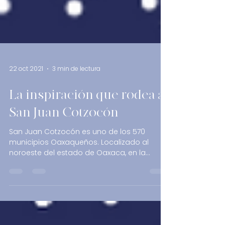
22 oct 2021
3 min de lectura
La inspiración que rodea a
San Juan Cotzocón
San Juan Cotzocón es uno de los 570
municipios Oaxaqueños. Localizado al
noroeste del estado de Oaxaca, en la
región Sierra Norte, es...