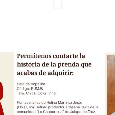
TIME LINE
GALERY & VIDEOS
DONATIONS
CRAFT TECHNIQUE
Permítenos contarte la
historia de la prenda que
acabas de adquirir:
Bata de popelina
Código: RUMJ8
Talla: Chica. Color: Vino.
Por las manos de Rufina Martínez José.
¡Hola!, soy Rufina: productor artesanal textil de la
comunidad “La Chuparrosa” de Jalapa de Díaz,