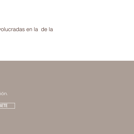
volucradas en la de la
ión.
BETE