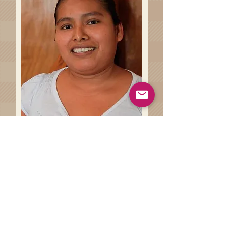
Haz clíck en el siguiente botón
para conocer más sobre las
técnicas artesanales involucradas
en la de la elaboración de tu