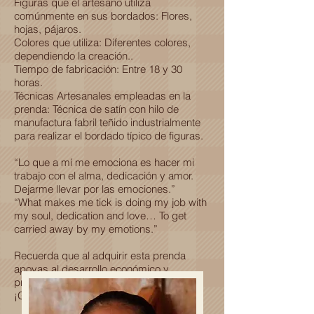
Figuras que el artesano utiliza
comúnmente en sus bordados: Flores,
hojas, pájaros.
Colores que utiliza: Diferentes colores,
dependiendo la creación..
Tiempo de fabricación: Entre 18 y 30
horas.
Técnicas Artesanales empleadas en la
prenda: Técnica de satín con hilo de
manufactura fabril teñido industrialmente
para realizar el bordado típico de figuras.
“Lo que a mí me emociona es hacer mi
trabajo con el alma, dedicación y amor.
Dejarme llevar por las emociones.”
“What makes me tick is doing my job with
my soul, dedication and love… To get
carried away by my emotions.”
Recuerda que al adquirir esta prenda
apoyas al desarrollo económico y
profesional de una familia Oaxaqueña.
¡Gracias por ser parte de esta historia!