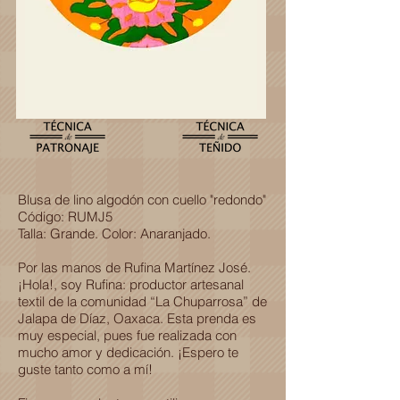
Blusa de lino algodón con cuello "redondo"
Código: RUMJ5
Talla: Grande. Color: Anaranjado.
Por las manos de Rufina Martínez José.
¡Hola!, soy Rufina: productor artesanal
textil de la comunidad “La Chuparrosa” de
Jalapa de Díaz, Oaxaca. Esta prenda es
muy especial, pues fue realizada con
mucho amor y dedicación. ¡Espero te
guste tanto como a mí!