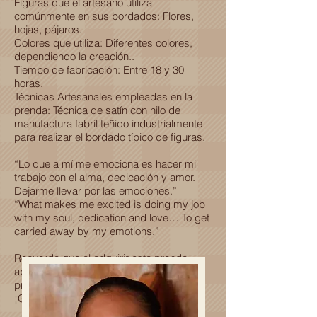
Figuras que el artesano utiliza
comúnmente en sus bordados: Flores,
hojas, pájaros.
Colores que utiliza: Diferentes colores,
dependiendo la creación..
Tiempo de fabricación: Entre 18 y 30
horas.
Técnicas Artesanales empleadas en la
prenda: Técnica de satín con hilo de
manufactura fabril teñido industrialmente
para realizar el bordado típico de figuras.
“Lo que a mí me emociona es hacer mi
trabajo con el alma, dedicación y amor.
Dejarme llevar por las emociones.”
“What makes me excited is doing my job
with my soul, dedication and love… To get
carried away by my emotions.”
Recuerda que al adquirir esta prenda
apoyas al desarrollo económico y
profesional de una familia Oaxaqueña.
¡Gracias por ser parte de esta historia!