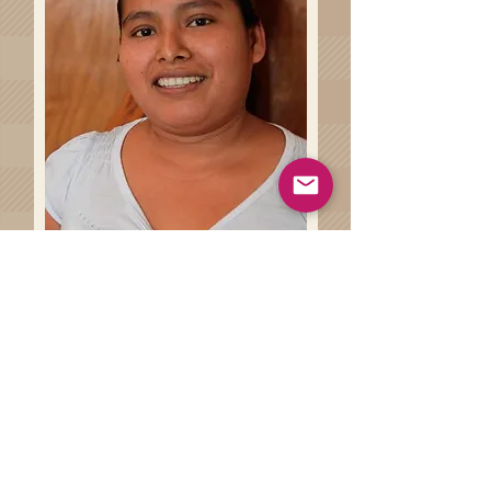
Haz clíck en el siguiente botón
para conocer más sobre las
técnicas artesanales involucradas
en la de la elaboración de tu
prenda.