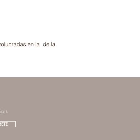
volucradas en la de la
ión.
BETE