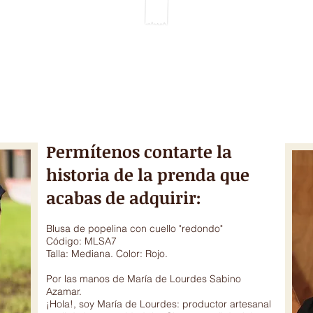
TIME LINE
GALERY & VIDEOS
DONATIONS
CRAFT TECHNIQUE
Permítenos contarte la
historia de la prenda que
acabas de adquirir:
Blusa de popelina con cuello "redondo"
Código: MLSA7
Talla: Mediana. Color: Rojo.
Por las manos de María de Lourdes Sabino
Azamar.
¡Hola!, soy María de Lourdes: productor artesanal