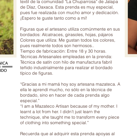
textil de la comunidad “La Chuparrosa” de Jalapa
de Díaz, Oaxaca. Esta prenda es muy especial,
pues fue realizada con mucho amor y dedicación.
¡Espero te guste tanto como a mí!
Figuras que el artesano utiliza comúnmente en sus
bordados: Alcatraces, girasoles, hojas, pájaros
Colores que utiliza: Me gustan todos los colores,
pues realmente todos son hermosos..
Tiempo de fabricación: Entre 18 y 30 horas.
Técnicas Artesanales empleadas en la prenda:
Técnica de satín con hilo de manufactura fabril
teñido industrialmente para realizar el bordado
típico de figuras.
“Gracias a mi mamá hoy soy artesana mazateca. A
ella le aprendí mucho, no sólo en la técnica de
bordado, sino en hacer de cada prenda algo
especial.”
“I am a Mazateco Artisan because of my mother. I
learnt a lot from her. I didn’t just learn the
technique, she taught me to transform every piece
of clothing into something special.”
Recuerda que al adquirir esta prenda apoyas al