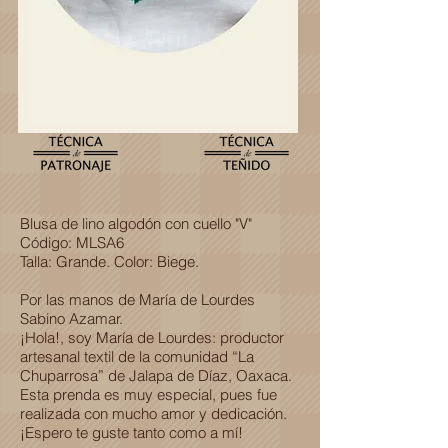
Blusa de lino algodón con cuello "V"
Código: MLSA6
Talla: Grande. Color: Biege.
Por las manos de María de Lourdes
Sabino Azamar.
¡Hola!, soy María de Lourdes: productor
artesanal textil de la comunidad “La
Chuparrosa” de Jalapa de Díaz, Oaxaca.
Esta prenda es muy especial, pues fue
realizada con mucho amor y dedicación.
¡Espero te guste tanto como a mí!