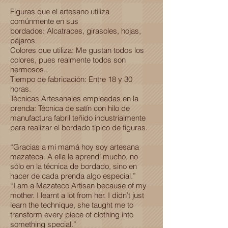
Figuras que el artesano utiliza
comúnmente en sus
bordados: Alcatraces, girasoles, hojas,
pájaros
Colores que utiliza: Me gustan todos los
colores, pues realmente todos son
hermosos..
Tiempo de fabricación: Entre 18 y 30
horas.
Técnicas Artesanales empleadas en la
prenda: Técnica de satín con hilo de
manufactura fabril teñido industrialmente
para realizar el bordado típico de figuras.
“Gracias a mi mamá hoy soy artesana
mazateca. A ella le aprendí mucho, no
sólo en la técnica de bordado, sino en
hacer de cada prenda algo especial.”
“I am a Mazateco Artisan because of my
mother. I learnt a lot from her. I didn’t just
learn the technique, she taught me to
transform every piece of clothing into
something special.”