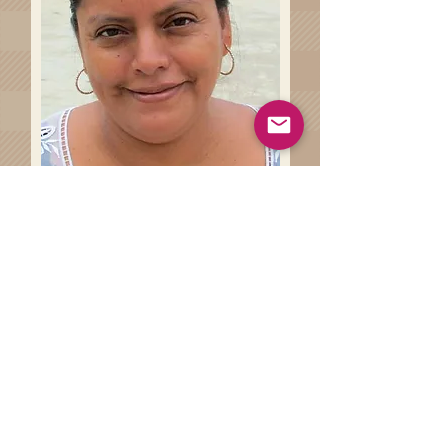
Haz clíck en el siguiente botón
para conocer más sobre las
técnicas artesanales involucradas
en la de la elaboración de tu
prenda.
Técnicas Artesanales