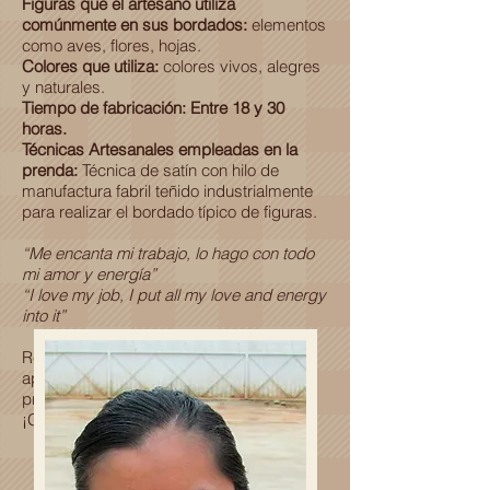
Figuras que el artesano utiliza
comúnmente en sus bordados:
elementos
como aves, flores, hojas.
Colores que utiliza:
colores vivos, alegres
y naturales.
Tiempo de fabricación: Entre 18 y 30
horas.
Técnicas Artesanales empleadas en la
prenda:
Técnica de satín con hilo de
manufactura fabril teñido industrialmente
para realizar el bordado típico de figuras.
“Me encanta mi trabajo, lo hago con todo
mi amor y energía”
“I love my job, I put all my love and energy
into it”
Recuerda que al adquirir esta prenda
apoyas al desarrollo económico y
profesional de una familia Oaxaqueña.
¡Gracias por ser parte de esta historia!