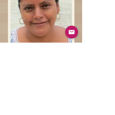
Haz clíck en el siguiente botón
para conocer más sobre las
técnicas artesanales involucradas
en la de la elaboración de tu
prenda.
Técnicas Artesanales