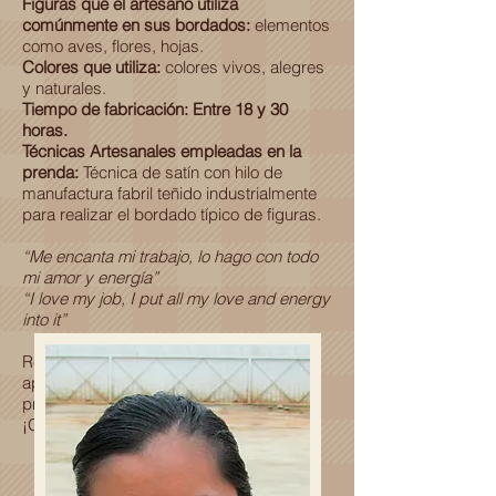
Figuras que el artesano utiliza
comúnmente en sus bordados:
elementos
como aves, flores, hojas.
Colores que utiliza:
colores vivos, alegres
y naturales.
Tiempo de fabricación: Entre 18 y 30
horas.
Técnicas Artesanales empleadas en la
prenda:
Técnica de satín con hilo de
manufactura fabril teñido industrialmente
para realizar el bordado típico de figuras.
“Me encanta mi trabajo, lo hago con todo
mi amor y energía”
“I love my job, I put all my love and energy
into it”
Recuerda que al adquirir esta prenda
apoyas al desarrollo económico y
profesional de una familia Oaxaqueña.
¡Gracias por ser parte de esta historia!