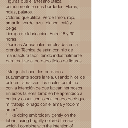
Figuras que el artesano utiliza
comúnmente en sus bordados: Flores,
hojas, pájaros.
Colores que utiliza: Verde limón, rojo,
amarillo, verde, azul, blanco, café y
beige..
Tiempo de fabricación: Entre 18 y 30
horas.
Técnicas Artesanales empleadas en la
prenda: Técnica de satín con hilo de
manufactura fabril teñido industrialmente
para realizar el bordado típico de figuras.
“Me gusta hacer los bordados
suavemente sobre la tela, usando hilos de
colores llamativos, los cuales combino
con la intención de que luzcan hermosos.
En estos talleres también he aprendido a
cortar y coser, con lo cual puedo decir que
mi trabajo lo hago con el alma y todo mi
amor.”
“I like doing embroidery gently on the
fabric, using brightly colored threads,
which I combine with the intention of