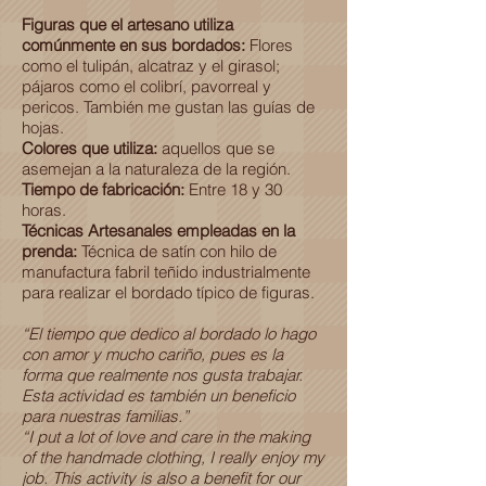
Figuras que el artesano utiliza
comúnmente en sus bordados:
Flores
como el tulipán, alcatraz y el girasol;
pájaros como el colibrí, pavorreal y
pericos. También me gustan las guías de
hojas.
Colores que utiliza:
aquellos que se
asemejan a la naturaleza de la región.
Tiempo de fabricación:
Entre 18 y 30
horas.
Técnicas Artesanales empleadas en la
prenda:
Técnica de satín con hilo de
manufactura fabril teñido industrialmente
para realizar el bordado típico de figuras.
“El tiempo que dedico al bordado lo hago
con amor y mucho cariño, pues es la
forma que realmente nos gusta trabajar.
Esta actividad es también un beneficio
para nuestras familias.”
“I put a lot of love and care in the making
of the handmade clothing, I really enjoy my
job. This activity is also a benefit for our