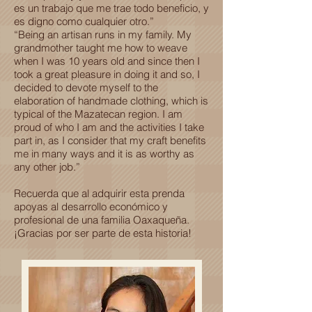
es un trabajo que me trae todo beneficio, y
es digno como cualquier otro.”
“Being an artisan runs in my family. My
grandmother taught me how to weave
when I was 10 years old and since then I
took a great pleasure in doing it and so, I
decided to devote myself to the
elaboration of handmade clothing, which is
typical of the Mazatecan region. I am
proud of who I am and the activities I take
part in, as I consider that my craft benefits
me in many ways and it is as worthy as
any other job.”
Recuerda que al adquirir esta prenda
apoyas al desarrollo económico y
profesional de una familia Oaxaqueña.
¡Gracias por ser parte de esta historia!