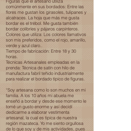
Figuras que el artesano utiliza
comúnmente en sus bordados: Entre las
flores me gustan los girasoles, tulipanes y
alcatraces. La hoja que más me gusta
bordar es el trébol. Me gusta también
bordar colibríes y pájaros carpinteros.
Colores que utiliza: Los colores llamativos
son mis preferidos, como el rojo, amarillo,
verde y azul claro..
Tiempo de fabricación: Entre 18 y 30
horas.
Técnicas Artesanales empleadas en la
prenda: Técnica de satín con hilo de
manufactura fabril teñido industrialmente
para realizar el bordado típico de figuras.
“Soy artesana como lo son muchos en mi
familia. A los 10 años mi abuela me
enseñó a bordar y desde ese momento le
tomé un gusto enorme y así decidí
dedicarme a elaborar vestimenta
artesanal, la cual es tipica de nuestra
región mazateca. Yo me siento orgullosa
de lo que soy y de mis actividades, pues