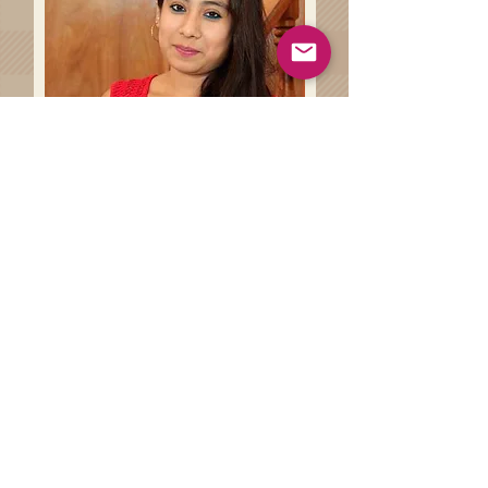
Haz clíck en el siguiente botón
para conocer más sobre las
técnicas artesanales involucradas
en la de la elaboración de tu