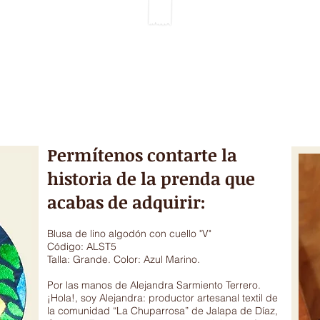
TIME LINE
GALERY & VIDEOS
DONATIONS
CRAFT TECHNIQUE
Permítenos contarte la
historia de la prenda que
acabas de adquirir:
Blusa de lino algodón con cuello "V"
Código: ALST5
Talla: Grande. Color: Azul Marino.
Por las manos de Alejandra Sarmiento Terrero.
¡Hola!, soy Alejandra: productor artesanal textil de
la comunidad “La Chuparrosa” de Jalapa de Díaz,