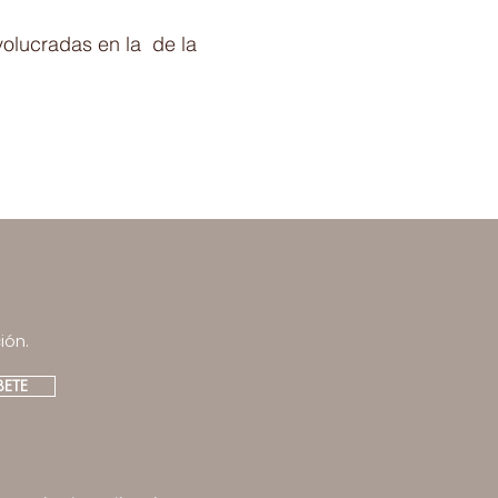
volucradas en la de la
ión.
BETE