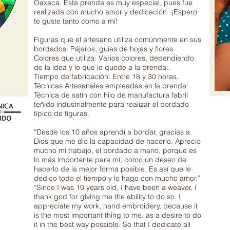
Oaxaca. Esta prenda es muy especial, pues fue
realizada con mucho amor y dedicación. ¡Espero
te guste tanto como a mí!
Figuras que el artesano utiliza comúnmente en sus
bordados: Pájaros, guías de hojas y flores.
Colores que utiliza: Varios colores, dependiendo
de la idea y lo que le quede a la prenda..
Tiempo de fabricación: Entre 18 y 30 horas.
Técnicas Artesanales empleadas en la prenda:
Técnica de satín con hilo de manufactura fabril
teñido industrialmente para realizar el bordado
típico de figuras.
“Desde los 10 años aprendí a bordar, gracias a
Dios que me dio la capacidad de hacerlo. Aprecio
mucho mi trabajo, el bordado a mano, porque es
lo más importante para mí, como un deseo de
hacerlo de la mejor forma posible. Es así que le
dedico todo el tiempo y lo hago con mucho amor.”
“Since I was 10 years old, I have been a weaver, I
thank god for giving me the ability to do so. I
appreciate my work, hand embroidery, because it
is the most important thing to me, as a desire to do
it in the best way possible. So that I dedicate all