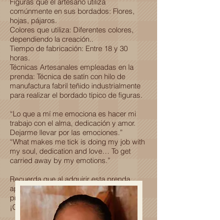
Figuras que el artesano utiliza
comúnmente en sus bordados: Flores,
hojas, pájaros.
Colores que utiliza: Diferentes colores,
dependiendo la creación..
Tiempo de fabricación: Entre 18 y 30
horas.
Técnicas Artesanales empleadas en la
prenda: Técnica de satín con hilo de
manufactura fabril teñido industrialmente
para realizar el bordado típico de figuras.
“Lo que a mí me emociona es hacer mi
trabajo con el alma, dedicación y amor.
Dejarme llevar por las emociones.”
“What makes me tick is doing my job with
my soul, dedication and love… To get
carried away by my emotions.”
Recuerda que al adquirir esta prenda
apoyas al desarrollo económico y
profesional de una familia Oaxaqueña.
¡Gracias por ser parte de esta historia!