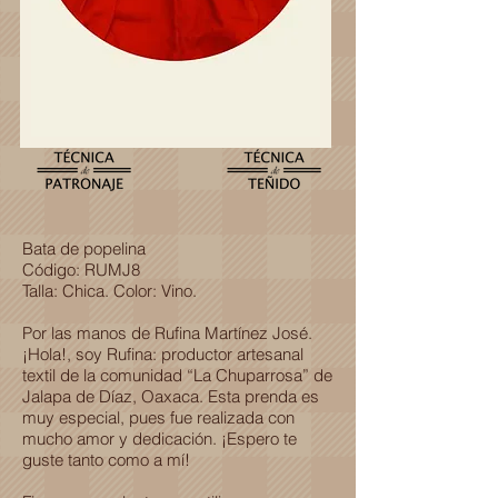
Bata de popelina
Código: RUMJ8
Talla: Chica. Color: Vino.
Por las manos de Rufina Martínez José.
¡Hola!, soy Rufina: productor artesanal
textil de la comunidad “La Chuparrosa” de
Jalapa de Díaz, Oaxaca. Esta prenda es
muy especial, pues fue realizada con
mucho amor y dedicación. ¡Espero te
guste tanto como a mí!