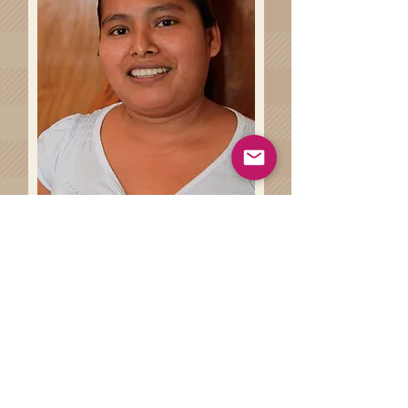
Haz clíck en el siguiente botón
para conocer más sobre las
técnicas artesanales involucradas
en la de la elaboración de tu
prenda.