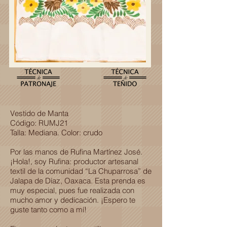
Vestido de Manta
Código: RUMJ21
Talla: Mediana. Color: crudo
Por las manos de Rufina Martínez José.
¡Hola!, soy Rufina: productor artesanal
textil de la comunidad “La Chuparrosa” de
Jalapa de Díaz, Oaxaca. Esta prenda es
muy especial, pues fue realizada con
mucho amor y dedicación. ¡Espero te
guste tanto como a mí!