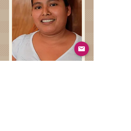
Haz clíck en el siguiente botón
para conocer más sobre las
técnicas artesanales involucradas
en la de la elaboración de tu
prenda.