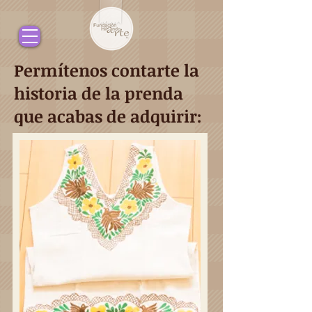
Permítenos contarte la
historia de la prenda
que acabas de adquirir: