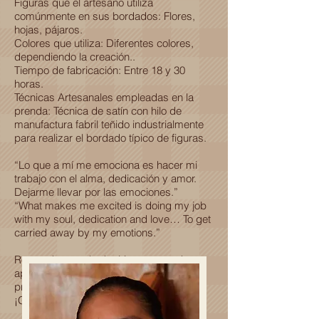
Figuras que el artesano utiliza
comúnmente en sus bordados: Flores,
hojas, pájaros.
Colores que utiliza: Diferentes colores,
dependiendo la creación..
Tiempo de fabricación: Entre 18 y 30
horas.
Técnicas Artesanales empleadas en la
prenda: Técnica de satín con hilo de
manufactura fabril teñido industrialmente
para realizar el bordado típico de figuras.
“Lo que a mí me emociona es hacer mi
trabajo con el alma, dedicación y amor.
Dejarme llevar por las emociones.”
“What makes me excited is doing my job
with my soul, dedication and love… To get
carried away by my emotions.”
Recuerda que al adquirir esta prenda
apoyas al desarrollo económico y
profesional de una familia Oaxaqueña.
¡Gracias por ser parte de esta historia!