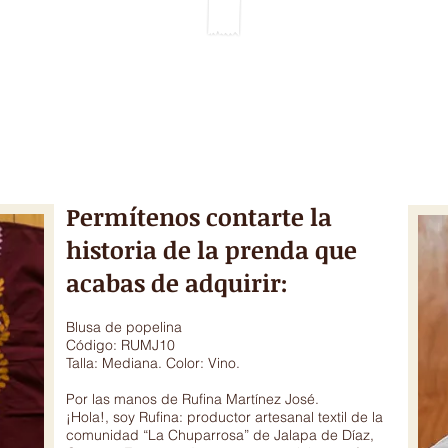
IEMPO
GALERIA & VIDEOS
DONACIONES
TÉCNICAS ARTESANA
Permítenos contarte la
historia de la prenda que
acabas de adquirir:
Blusa de popelina
Código: RUMJ10
Talla: Mediana. Color: Vino.
Por las manos de Rufina Martínez José.
¡Hola!, soy Rufina: productor artesanal textil de la
comunidad “La Chuparrosa” de Jalapa de Díaz,