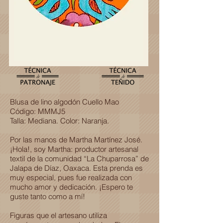
Blusa de lino algodón Cuello Mao
Código: MMMJ5
Talla: Mediana. Color: Naranja.
Por las manos de Martha Martínez José.
¡Hola!, soy Martha: productor artesanal
textil de la comunidad “La Chuparrosa” de
Jalapa de Díaz, Oaxaca. Esta prenda es
muy especial, pues fue realizada con
mucho amor y dedicación. ¡Espero te
guste tanto como a mí!
Figuras que el artesano utiliza