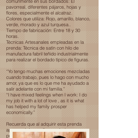
comúnmente en sus bordados: El
pavorreal, diferentes pájaros, hojas y
flores, especialmente el alcatraz.
Colores que utiliza: Rojo, amarillo, blanco,
verde, morado y azul turquesa..
Tiempo de fabricación: Entre 18 y 30
horas.
Técnicas Artesanales empleadas en la
prenda: Técnica de satín con hilo de
manufactura fabril teñido industrialmente
para realizar el bordado típico de figuras.
“Yo tengo muchas emociones mezcladas
cuando trabajo, pues lo hago con mucho
amor, ya que es lo que me ha ayudado a
salir adelante con mi familia.”
“I have mixed feelings when I work: I do
my job it with a lot of love , as it is what
has helped my family prosper
economically.”
Recuerda que al adquirir esta prenda
apoyas al desarrollo económico y
profesional de una familia Oaxaqueña.