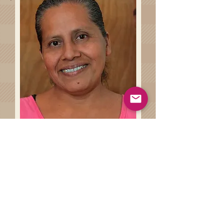
Haz clíck en el siguiente botón
para conocer más sobre las
técnicas artesanales involucradas