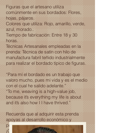
Figuras que el artesano utiliza
comúnmente en sus bordados: Flores,
hojas, pájaros.
Colores que utiliza: Rojo, amarillo, verde,
azul, morado..
Tiempo de fabricación: Entre 18 y 30
horas.
Técnicas Artesanales empleadas en la
prenda: Técnica de satín con hilo de
manufactura fabril teñido industrialmente
para realizar el bordado típico de figuras.
“Para mí el bordado es un trabajo que
valoro mucho, pues mi vida y es el medio
con el cual he salido adelante.”
“To me, weaving is a high-value job,
because it’s everything my life is about
and it’s also how I I have thrived.”
Recuerda que al adquirir esta prenda
apoyas al desarrollo económico y
profesional de una familia Oaxaqueña.
¡Gracias por ser parte de esta historia!