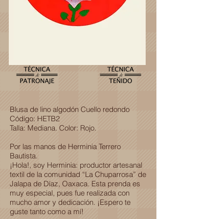
Blusa de lino algodón Cuello redondo
Código: HETB2
Talla: Mediana. Color: Rojo.
Por las manos de Herminia Terrero
Bautista.
¡Hola!, soy Herminia: productor artesanal
textil de la comunidad “La Chuparrosa” de
Jalapa de Díaz, Oaxaca. Esta prenda es
muy especial, pues fue realizada con
mucho amor y dedicación. ¡Espero te
guste tanto como a mí!