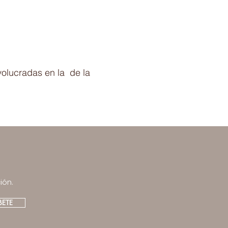
volucradas en la de la
ión.
BETE