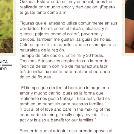
Oaxaca. Esta prenda es muy especial, pues fue
realizada con mucho amor y dedicación. ¡Espero
te guste tanto como a mí!
Figuras que el artesano utiliza comúnmente en sus
bordados: Flores como el tulipán, alcatraz y el
girasol; pájaros como el colibrí, pavorreal y
pericos. También me gustan las guías de hojas.
Colores que utiliza: aquellos que se asemejan a la
naturaleza de la región.
Tiempo de fabricación: Entre 18 y 30 horas.
Técnicas Artesanales empleadas en la prenda:
Técnica de satín con hilo de manufactura fabril
teñido industrialmente para realizar el bordado
típico de figuras.
“El tiempo que dedico al bordado lo hago con
amor y mucho cariño, pues es la forma que
realmente nos gusta trabajar. Esta actividad es
también un beneficio para nuestras familias.”
“I put a lot of love and care in the making of the
handmade clothing, I really enjoy my job. This
activity is also a benefit for our families.”
Recuerda que al adquirir esta prenda apoyas al