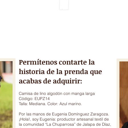
IEMPO
GALERIA & VIDEOS
DONACIONES
TÉCNICAS ARTESANA
Permítenos contarte la
historia de la prenda que
acabas de adquirir:
Camisa de lino algodón con manga larga
Código: EUPZ14
Talla: Mediana. Color: Azul marino.
Por las manos de Eugenia Domínguez Zaragoza.
¡Hola!, soy Eugenia: productor artesanal textil de
la comunidad “La Chuparrosa” de Jalapa de Díaz,