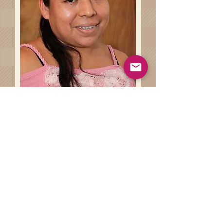
Haz clíck en el siguiente botón
para conocer más sobre las
técnicas artesanales involucradas
en la de la elaboración de tu
prenda.
Técnicas Artesanales