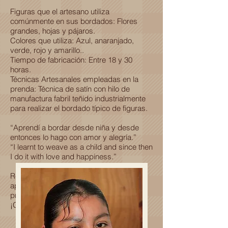
Figuras que el artesano utiliza
comúnmente en sus bordados: Flores
grandes, hojas y pájaros.
Colores que utiliza: Azul, anaranjado,
verde, rojo y amarillo..
Tiempo de fabricación: Entre 18 y 30
horas.
Técnicas Artesanales empleadas en la
prenda: Técnica de satín con hilo de
manufactura fabril teñido industrialmente
para realizar el bordado típico de figuras.
“Aprendí a bordar desde niña y desde
entonces lo hago con amor y alegría.”
“I learnt to weave as a child and since then
I do it with love and happiness.”
Recuerda que al adquirir esta prenda
apoyas al desarrollo económico y
profesional de una familia Oaxaqueña.
¡Gracias por ser parte de esta historia!