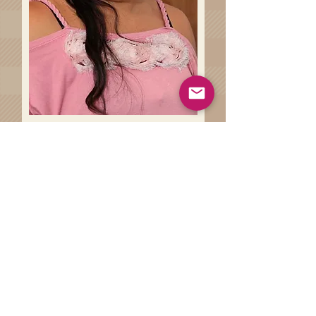
Recuerda que al adquirir esta prenda
apoyas al desarrollo económico y
profesional de una familia Oaxaqueña.
¡Gracias por ser parte de esta historia!
Haz clíck en el siguiente botón
para conocer más sobre las
técnicas artesanales involucradas
en la de la elaboración de tu
prenda.
Técnicas Artesanales