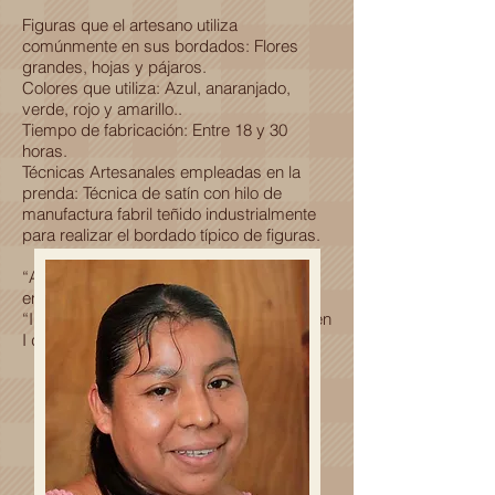
Figuras que el artesano utiliza
comúnmente en sus bordados: Flores
grandes, hojas y pájaros.
Colores que utiliza: Azul, anaranjado,
verde, rojo y amarillo..
Tiempo de fabricación: Entre 18 y 30
horas.
Técnicas Artesanales empleadas en la
prenda: Técnica de satín con hilo de
manufactura fabril teñido industrialmente
para realizar el bordado típico de figuras.
“Aprendí a bordar desde niña y desde
entonces lo hago con amor y alegría.”
“I learnt to weave as a child and since then
I do it with love and happiness.”